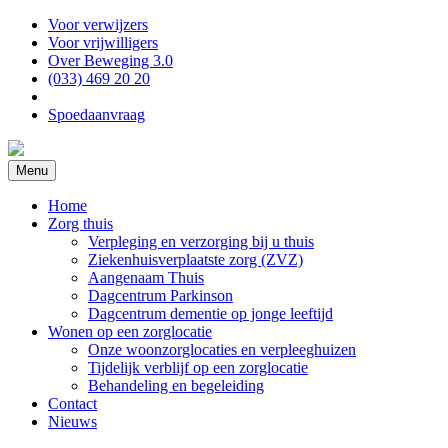
Voor verwijzers
Voor vrijwilligers
Over Beweging 3.0
(033) 469 20 20
Spoedaanvraag
Menu
Home
Zorg thuis
Verpleging en verzorging bij u thuis
Ziekenhuisverplaatste zorg (ZVZ)
Aangenaam Thuis
Dagcentrum Parkinson
Dagcentrum dementie op jonge leeftijd
Wonen op een zorglocatie
Onze woonzorglocaties en verpleeghuizen
Tijdelijk verblijf op een zorglocatie
Behandeling en begeleiding
Contact
Nieuws