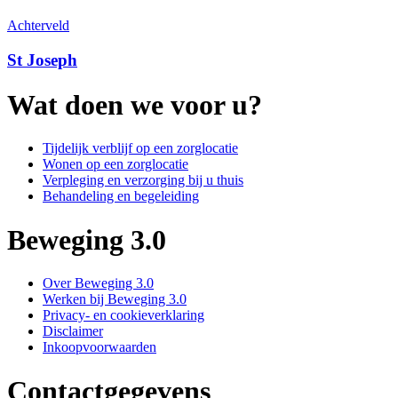
Achterveld
St Joseph
Wat doen we voor u?
Tijdelijk verblijf op een zorglocatie
Wonen op een zorglocatie
Verpleging en verzorging bij u thuis
Behandeling en begeleiding
Beweging 3.0
Over Beweging 3.0
Werken bij Beweging 3.0
Privacy- en cookieverklaring
Disclaimer
Inkoopvoorwaarden
Contactgegevens