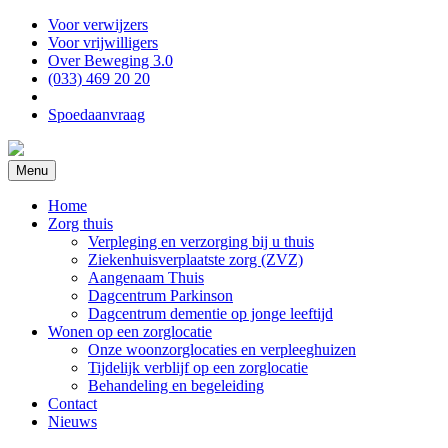
Voor verwijzers
Voor vrijwilligers
Over Beweging 3.0
(033) 469 20 20
Spoedaanvraag
Menu
Home
Zorg thuis
Verpleging en verzorging bij u thuis
Ziekenhuisverplaatste zorg (ZVZ)
Aangenaam Thuis
Dagcentrum Parkinson
Dagcentrum dementie op jonge leeftijd
Wonen op een zorglocatie
Onze woonzorglocaties en verpleeghuizen
Tijdelijk verblijf op een zorglocatie
Behandeling en begeleiding
Contact
Nieuws