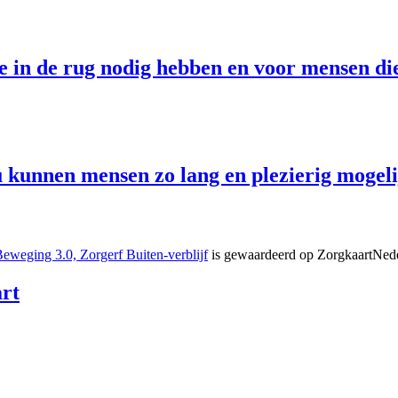
 in de rug nodig hebben en voor mensen die
 kunnen mensen zo lang en plezierig mogelij
eweging 3.0, Zorgerf Buiten-verblijf
is gewaardeerd op ZorgkaartNed
rt