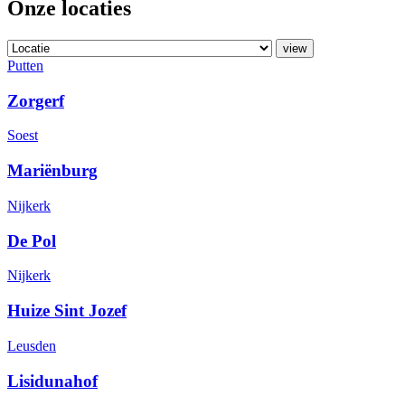
Onze locaties
Putten
Zorgerf
Soest
Mariënburg
Nijkerk
De Pol
Nijkerk
Huize Sint Jozef
Leusden
Lisidunahof