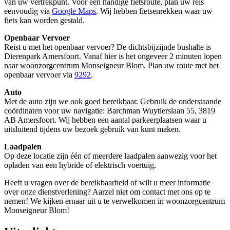
van uw vertrekpunt. Voor een handige fietsroute, plan uw reis
eenvoudig via
Google Maps
. Wij hebben fietsenrekken waar uw
fiets kan worden gestald.
Openbaar Vervoer
Reist u met het openbaar vervoer? De dichtsbijzijnde bushalte is
Dierenpark Amersfoort. Vanaf hier is het ongeveer 2 minuten lopen
naar woonzorgcentrum Monseigneur Blom. Plan uw route met het
openbaar vervoer via
9292
.
Auto
Met de auto zijn we ook goed bereikbaar. Gebruik de onderstaande
coördinaten voor uw navigatie: Barchman Wuytierslaan 55, 3819
AB Amersfoort. Wij hebben een aantal parkeerplaatsen waar u
uitsluitend tijdens uw bezoek gebruik van kunt maken.
Laadpalen
Op deze locatie zijn één of meerdere laadpalen aanwezig voor het
opladen van een hybride of elektrisch voertuig.
Heeft u vragen over de bereikbaarheid of wilt u meer informatie
over onze dienstverlening? Aarzel niet om contact met ons op te
nemen! We kijken ernaar uit u te verwelkomen in woonzorgcentrum
Monseigneur Blom!