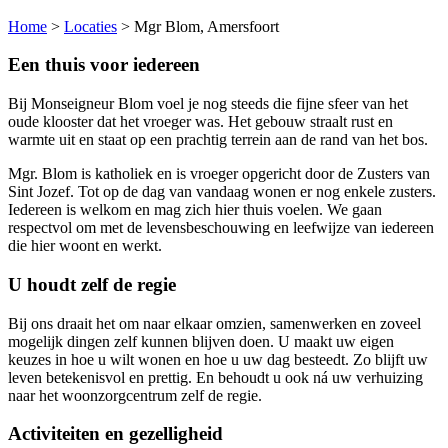
Home
>
Locaties
>
Mgr Blom, Amersfoort
Een thuis voor iedereen
Bij Monseigneur Blom voel je nog steeds die fijne sfeer van het
oude klooster dat het vroeger was. Het gebouw straalt rust en
warmte uit en staat op een prachtig terrein aan de rand van het bos.
Mgr. Blom is katholiek en is vroeger opgericht door de Zusters van
Sint Jozef. Tot op de dag van vandaag wonen er nog enkele zusters.
Iedereen is welkom en mag zich hier thuis voelen. We gaan
respectvol om met de levensbeschouwing en leefwijze van iedereen
die hier woont en werkt.
U houdt zelf de regie
Bij ons draait het om naar elkaar omzien, samenwerken en zoveel
mogelijk dingen zelf kunnen blijven doen. U maakt uw eigen
keuzes in hoe u wilt wonen en hoe u uw dag besteedt. Zo blijft uw
leven betekenisvol en prettig. En behoudt u ook ná uw verhuizing
naar het woonzorgcentrum zelf de regie.
Activiteiten en gezelligheid