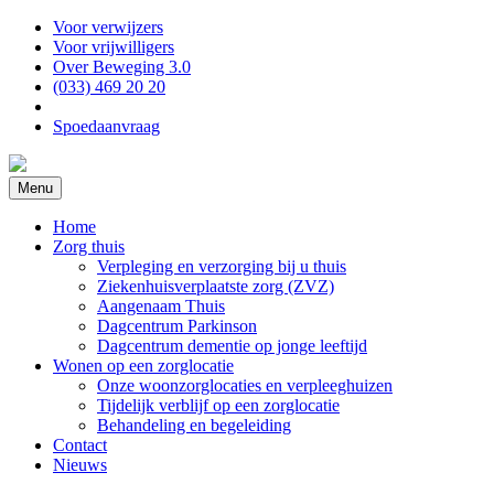
Voor verwijzers
Voor vrijwilligers
Over Beweging 3.0
(033) 469 20 20
Spoedaanvraag
Menu
Home
Zorg thuis
Verpleging en verzorging bij u thuis
Ziekenhuisverplaatste zorg (ZVZ)
Aangenaam Thuis
Dagcentrum Parkinson
Dagcentrum dementie op jonge leeftijd
Wonen op een zorglocatie
Onze woonzorglocaties en verpleeghuizen
Tijdelijk verblijf op een zorglocatie
Behandeling en begeleiding
Contact
Nieuws