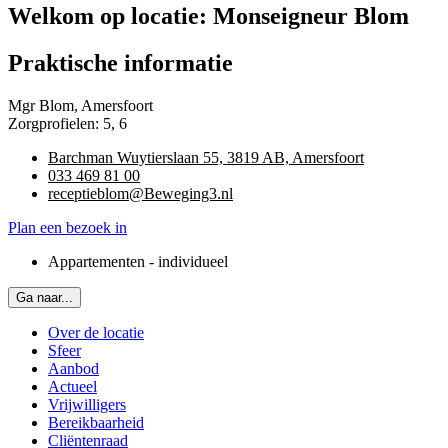
Welkom op locatie: Monseigneur Blom
Praktische informatie
Mgr Blom, Amersfoort
Zorgprofielen: 5, 6
Barchman Wuytierslaan 55, 3819 AB, Amersfoort
033 469 81 00
receptieblom@Beweging3.nl
Plan een bezoek in
Appartementen - individueel
Ga naar...
Over de locatie
Sfeer
Aanbod
Actueel
Vrijwilligers
Bereikbaarheid
Cliëntenraad