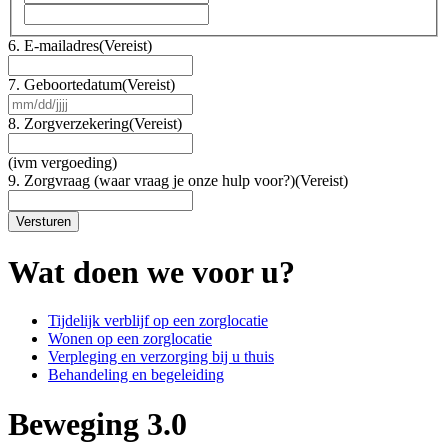
6. E-mailadres
(Vereist)
7. Geboortedatum
(Vereist)
MM
slash
8. Zorgverzekering
(Vereist)
DD
slash
(ivm vergoeding)
JJJJ
9. Zorgvraag (waar vraag je onze hulp voor?)
(Vereist)
Wat doen we voor u?
Tijdelijk verblijf op een zorglocatie
Wonen op een zorglocatie
Verpleging en verzorging bij u thuis
Behandeling en begeleiding
Beweging 3.0