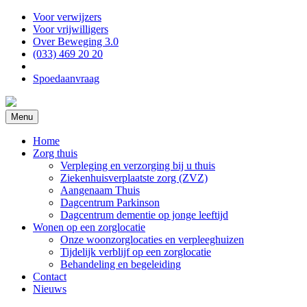
Voor verwijzers
Voor vrijwilligers
Over Beweging 3.0
(033) 469 20 20
Spoedaanvraag
Menu
Home
Zorg thuis
Verpleging en verzorging bij u thuis
Ziekenhuisverplaatste zorg (ZVZ)
Aangenaam Thuis
Dagcentrum Parkinson
Dagcentrum dementie op jonge leeftijd
Wonen op een zorglocatie
Onze woonzorglocaties en verpleeghuizen
Tijdelijk verblijf op een zorglocatie
Behandeling en begeleiding
Contact
Nieuws