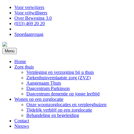
Voor verwijzers
Voor vrijwilligers
Over Beweging 3.0
(033) 469 20 20
Spoedaanvraag
Menu
Home
Zorg thuis
Verpleging en verzorging bij u thuis
Ziekenhuisverplaatste zorg (ZVZ)
Aangenaam Thuis
Dagcentrum Parkinson
Dagcentrum dementie op jonge leeftijd
Wonen op een zorglocatie
Onze woonzorglocaties en verpleeghuizen
Tijdelijk verblijf op een zorglocatie
Behandeling en begeleiding
Contact
Nieuws