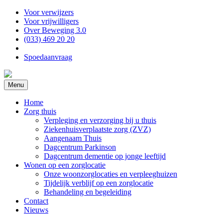
Voor verwijzers
Voor vrijwilligers
Over Beweging 3.0
(033) 469 20 20
Spoedaanvraag
Menu
Home
Zorg thuis
Verpleging en verzorging bij u thuis
Ziekenhuisverplaatste zorg (ZVZ)
Aangenaam Thuis
Dagcentrum Parkinson
Dagcentrum dementie op jonge leeftijd
Wonen op een zorglocatie
Onze woonzorglocaties en verpleeghuizen
Tijdelijk verblijf op een zorglocatie
Behandeling en begeleiding
Contact
Nieuws