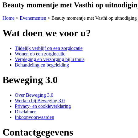
Beauty momentje met Vasthi op uitnodigin
Home
>
Evenementen
>
Beauty momentje met Vasthi op uitnodiging
Wat doen we voor u?
Tijdelijk verblijf op een zorglocatie
Wonen op een zorglocatie
Verpleging en verzorging bij u thuis
Behandeling en begeleiding
Beweging 3.0
Over Beweging 3.0
Werken bij Beweging 3.0
Privacy- en cookieverklaring
Disclaimer
Inkoopvoorwaarden
Contactgegevens