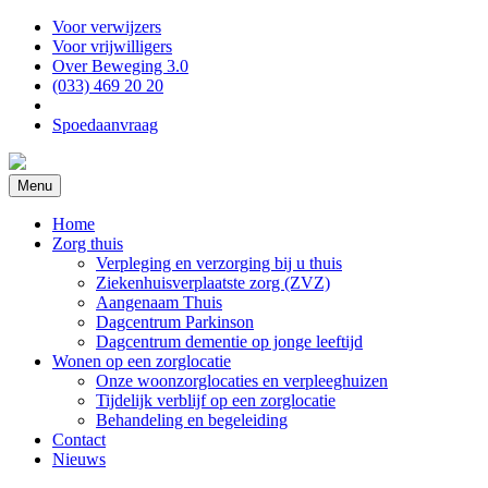
Voor verwijzers
Voor vrijwilligers
Over Beweging 3.0
(033) 469 20 20
Spoedaanvraag
Menu
Home
Zorg thuis
Verpleging en verzorging bij u thuis
Ziekenhuisverplaatste zorg (ZVZ)
Aangenaam Thuis
Dagcentrum Parkinson
Dagcentrum dementie op jonge leeftijd
Wonen op een zorglocatie
Onze woonzorglocaties en verpleeghuizen
Tijdelijk verblijf op een zorglocatie
Behandeling en begeleiding
Contact
Nieuws