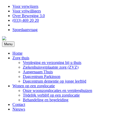
Voor verwijzers
Voor vrijwilligers
Over Beweging 3.0
(033) 469 20 20
Spoedaanvraag
Menu
Home
Zorg thuis
Verpleging en verzorging bij u thuis
Ziekenhuisverplaatste zorg (ZVZ)
Aangenaam Thuis
Dagcentrum Parkinson
Dagcentrum dementie op jonge leeftijd
Wonen op een zorglocatie
Onze woonzorglocaties en verpleeghuizen
Tijdelijk verblijf op een zorglocatie
Behandeling en begeleiding
Contact
Nieuws