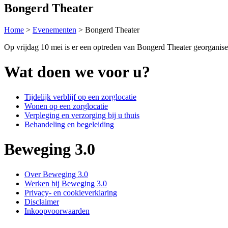
Bongerd Theater
Home
>
Evenementen
>
Bongerd Theater
Op vrijdag 10 mei is er een optreden van Bongerd Theater georgani
Wat doen we voor u?
Tijdelijk verblijf op een zorglocatie
Wonen op een zorglocatie
Verpleging en verzorging bij u thuis
Behandeling en begeleiding
Beweging 3.0
Over Beweging 3.0
Werken bij Beweging 3.0
Privacy- en cookieverklaring
Disclaimer
Inkoopvoorwaarden