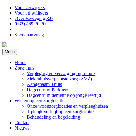
Voor verwijzers
Voor vrijwilligers
Over Beweging 3.0
(033) 469 20 20
Spoedaanvraag
Menu
Home
Zorg thuis
Verpleging en verzorging bij u thuis
Ziekenhuisverplaatste zorg (ZVZ)
Aangenaam Thuis
Dagcentrum Parkinson
Dagcentrum dementie op jonge leeftijd
Wonen op een zorglocatie
Onze woonzorglocaties en verpleeghuizen
Tijdelijk verblijf op een zorglocatie
Behandeling en begeleiding
Contact
Nieuws