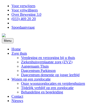
Voor verwijzers
Voor vrijwilligers
Over Beweging 3.0
(033) 469 20 20
Spoedaanvraag
Menu
Home
Zorg thuis
Verpleging en verzorging bij u thuis
Ziekenhuisverplaatste zorg (ZVZ)
Aangenaam Thuis
Dagcentrum Parkinson
Dagcentrum dementie op jonge leeftijd
Wonen op een zorglocatie
Onze woonzorglocaties en verpleeghuizen
Tijdelijk verblijf op een zorglocatie
Behandeling en begeleiding
Contact
Nieuws