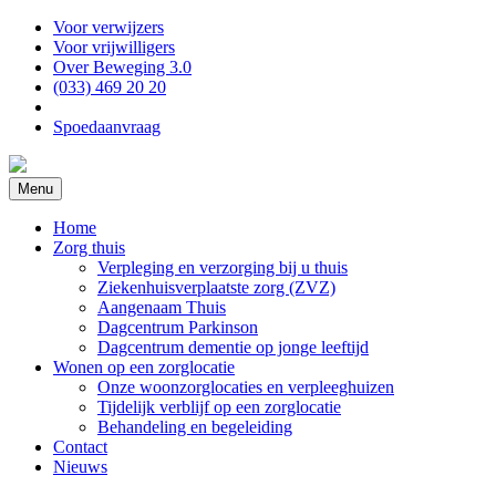
Voor verwijzers
Voor vrijwilligers
Over Beweging 3.0
(033) 469 20 20
Spoedaanvraag
Menu
Home
Zorg thuis
Verpleging en verzorging bij u thuis
Ziekenhuisverplaatste zorg (ZVZ)
Aangenaam Thuis
Dagcentrum Parkinson
Dagcentrum dementie op jonge leeftijd
Wonen op een zorglocatie
Onze woonzorglocaties en verpleeghuizen
Tijdelijk verblijf op een zorglocatie
Behandeling en begeleiding
Contact
Nieuws