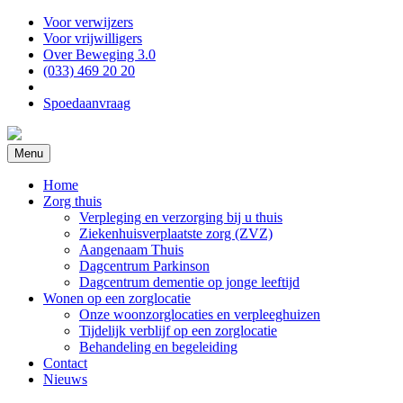
Voor verwijzers
Voor vrijwilligers
Over Beweging 3.0
(033) 469 20 20
Spoedaanvraag
Menu
Home
Zorg thuis
Verpleging en verzorging bij u thuis
Ziekenhuisverplaatste zorg (ZVZ)
Aangenaam Thuis
Dagcentrum Parkinson
Dagcentrum dementie op jonge leeftijd
Wonen op een zorglocatie
Onze woonzorglocaties en verpleeghuizen
Tijdelijk verblijf op een zorglocatie
Behandeling en begeleiding
Contact
Nieuws