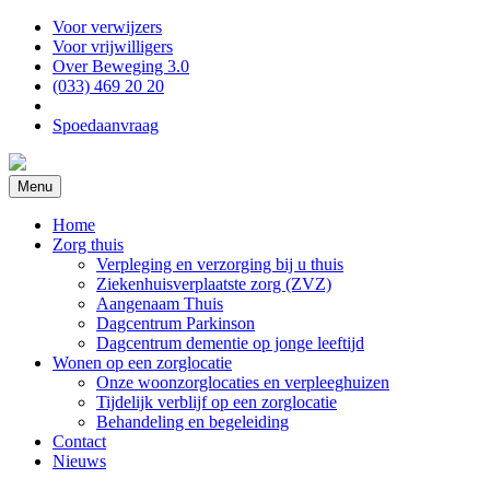
Voor verwijzers
Voor vrijwilligers
Over Beweging 3.0
(033) 469 20 20
Spoedaanvraag
Menu
Home
Zorg thuis
Verpleging en verzorging bij u thuis
Ziekenhuisverplaatste zorg (ZVZ)
Aangenaam Thuis
Dagcentrum Parkinson
Dagcentrum dementie op jonge leeftijd
Wonen op een zorglocatie
Onze woonzorglocaties en verpleeghuizen
Tijdelijk verblijf op een zorglocatie
Behandeling en begeleiding
Contact
Nieuws