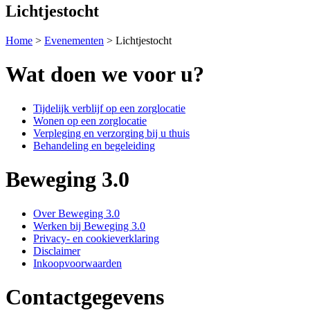
Lichtjestocht
Home
>
Evenementen
>
Lichtjestocht
Wat doen we voor u?
Tijdelijk verblijf op een zorglocatie
Wonen op een zorglocatie
Verpleging en verzorging bij u thuis
Behandeling en begeleiding
Beweging 3.0
Over Beweging 3.0
Werken bij Beweging 3.0
Privacy- en cookieverklaring
Disclaimer
Inkoopvoorwaarden
Contactgegevens