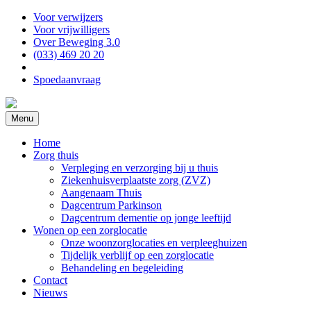
Voor verwijzers
Voor vrijwilligers
Over Beweging 3.0
(033) 469 20 20
Spoedaanvraag
Menu
Home
Zorg thuis
Verpleging en verzorging bij u thuis
Ziekenhuisverplaatste zorg (ZVZ)
Aangenaam Thuis
Dagcentrum Parkinson
Dagcentrum dementie op jonge leeftijd
Wonen op een zorglocatie
Onze woonzorglocaties en verpleeghuizen
Tijdelijk verblijf op een zorglocatie
Behandeling en begeleiding
Contact
Nieuws