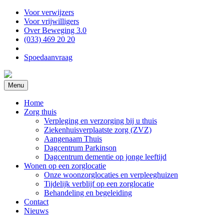
Voor verwijzers
Voor vrijwilligers
Over Beweging 3.0
(033) 469 20 20
Spoedaanvraag
Menu
Home
Zorg thuis
Verpleging en verzorging bij u thuis
Ziekenhuisverplaatste zorg (ZVZ)
Aangenaam Thuis
Dagcentrum Parkinson
Dagcentrum dementie op jonge leeftijd
Wonen op een zorglocatie
Onze woonzorglocaties en verpleeghuizen
Tijdelijk verblijf op een zorglocatie
Behandeling en begeleiding
Contact
Nieuws