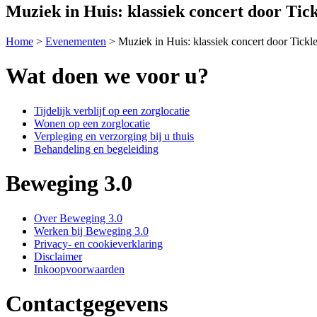
Muziek in Huis: klassiek concert door Tic
Home
>
Evenementen
>
Muziek in Huis: klassiek concert door Tickl
Wat doen we voor u?
Tijdelijk verblijf op een zorglocatie
Wonen op een zorglocatie
Verpleging en verzorging bij u thuis
Behandeling en begeleiding
Beweging 3.0
Over Beweging 3.0
Werken bij Beweging 3.0
Privacy- en cookieverklaring
Disclaimer
Inkoopvoorwaarden
Contactgegevens