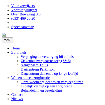
Voor verwijzers
Voor vrijwilligers
Over Beweging 3.0
(033) 469 20 20
Spoedaanvraag
Menu
Home
Zorg thuis
Verpleging en verzorging bij u thuis
Ziekenhuisverplaatste zorg (ZVZ)
Aangenaam Thuis
Dagcentrum Parkinson
Dagcentrum dementie op jonge leeftijd
Wonen op een zorglocatie
Onze woonzorglocaties en verpleeghuizen
Tijdelijk verblijf op een zorglocatie
Behandeling en begeleiding
Contact
Nieuws