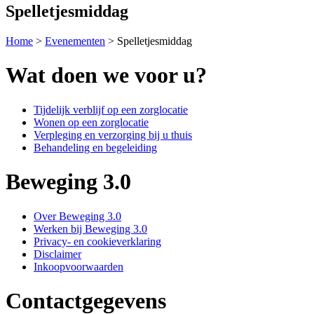
Spelletjesmiddag
Home
>
Evenementen
>
Spelletjesmiddag
Wat doen we voor u?
Tijdelijk verblijf op een zorglocatie
Wonen op een zorglocatie
Verpleging en verzorging bij u thuis
Behandeling en begeleiding
Beweging 3.0
Over Beweging 3.0
Werken bij Beweging 3.0
Privacy- en cookieverklaring
Disclaimer
Inkoopvoorwaarden
Contactgegevens