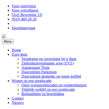
Voor verwijzers
Voor vrijwilligers
Over Beweging 3.0
(033) 469 20 20
Spoedaanvraag
Menu
Home
Zorg thuis
Verpleging en verzorging bij u thuis
Ziekenhuisverplaatste zorg (ZVZ)
Aangenaam Thuis
Dagcentrum Parkinson
Dagcentrum dementie op jonge leeftijd
Wonen op een zorglocatie
Onze woonzorglocaties en verpleeghuizen
Tijdelijk verblijf op een zorglocatie
Behandeling en begeleiding
Contact
Nieuws