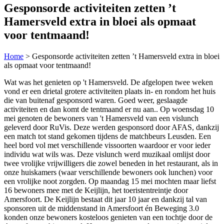
Gesponsorde activiteiten zetten ’t
Hamersveld extra in bloei als opmaat
voor tentmaand!
Home
>
Gesponsorde activiteiten zetten ’t Hamersveld extra in bloei
als opmaat voor tentmaand!
Wat was het genieten op 't Hamersveld. De afgelopen twee weken
vond er een drietal grotere activiteiten plaats in- en rondom het huis
die van buitenaf gesponsord waren. Goed weer, geslaagde
activiteiten en dan komt de tentmaand er nu aan.. Op woensdag 10
mei genoten de bewoners van 't Hamersveld van een vislunch
geleverd door RuVis. Deze werden gesponsord door AFAS, dankzij
een match tot stand gekomen tijdens de matchbeurs Leusden. Een
heel bord vol met verschillende vissoorten waardoor er voor ieder
individu wat wils was. Deze vislunch werd muzikaal omlijst door
twee vrolijke vrijwilligers die zowel beneden in het restaurant, als in
onze huiskamers (waar verschillende bewoners ook lunchen) voor
een vrolijke noot zorgden. Op maandag 15 mei mochten maar liefst
16 bewoners mee met de Keijlijn, het toeristentreintje door
Amersfoort. De Keijlijn bestaat dit jaar 10 jaar en dankzij tal van
sponsoren uit de middenstand in Amersfoort én Beweging 3.0
konden onze bewoners kosteloos genieten van een tochtje door de