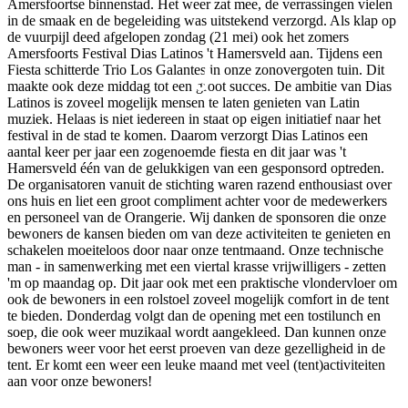
Amersfoortse binnenstad. Het weer zat mee, de verrassingen vielen
in de smaak en de begeleiding was uitstekend verzorgd. Als klap op
de vuurpijl deed afgelopen zondag (21 mei) ook het zomers
Amersfoorts Festival Dias Latinos 't Hamersveld aan. Tijdens een
Fiesta schitterde Trio Los Galantes in onze zonovergoten tuin. Dit
maakte ook deze middag tot een groot succes. De ambitie van Dias
Latinos is zoveel mogelijk mensen te laten genieten van Latin
muziek. Helaas is niet iedereen in staat op eigen initiatief naar het
festival in de stad te komen. Daarom verzorgt Dias Latinos een
aantal keer per jaar een zogenoemde fiesta en dit jaar was 't
Hamersveld één van de gelukkigen van een gesponsord optreden.
De organisatoren vanuit de stichting waren razend enthousiast over
ons huis en liet een groot compliment achter voor de medewerkers
en personeel van de Orangerie. Wij danken de sponsoren die onze
bewoners de kansen bieden om van deze activiteiten te genieten en
schakelen moeiteloos door naar onze tentmaand. Onze technische
man - in samenwerking met een viertal krasse vrijwilligers - zetten
'm op maandag op. Dit jaar ook met een praktische vlondervloer om
ook de bewoners in een rolstoel zoveel mogelijk comfort in de tent
te bieden. Donderdag volgt dan de opening met een tostilunch en
soep, die ook weer muzikaal wordt aangekleed. Dan kunnen onze
bewoners weer voor het eerst proeven van deze gezelligheid in de
tent. Er komt een weer een leuke maand met veel (tent)activiteiten
aan voor onze bewoners!