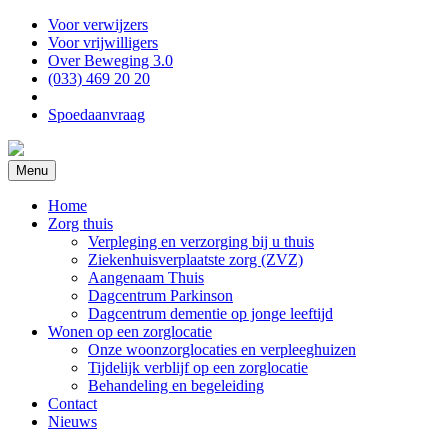
Voor verwijzers
Voor vrijwilligers
Over Beweging 3.0
(033) 469 20 20
Spoedaanvraag
Menu
Home
Zorg thuis
Verpleging en verzorging bij u thuis
Ziekenhuisverplaatste zorg (ZVZ)
Aangenaam Thuis
Dagcentrum Parkinson
Dagcentrum dementie op jonge leeftijd
Wonen op een zorglocatie
Onze woonzorglocaties en verpleeghuizen
Tijdelijk verblijf op een zorglocatie
Behandeling en begeleiding
Contact
Nieuws