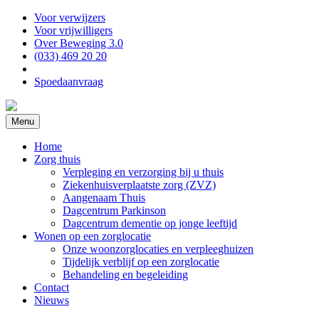
Voor verwijzers
Voor vrijwilligers
Over Beweging 3.0
(033) 469 20 20
Spoedaanvraag
Menu
Home
Zorg thuis
Verpleging en verzorging bij u thuis
Ziekenhuisverplaatste zorg (ZVZ)
Aangenaam Thuis
Dagcentrum Parkinson
Dagcentrum dementie op jonge leeftijd
Wonen op een zorglocatie
Onze woonzorglocaties en verpleeghuizen
Tijdelijk verblijf op een zorglocatie
Behandeling en begeleiding
Contact
Nieuws