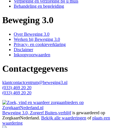
Verpleging en verzorging bij u thuis
Behandeling en begeleiding
Beweging 3.0
Over Beweging 3.0
Werken bij Beweging 3.0
Privacy- en cookieverklaring
Disclaimer
Inkoopvoorwaarden
Contactgegevens
klantcontactcentrum@beweging3.nl
(033) 469 20 20
(033) 469 20 20
Beweging 3.0, Zorgerf Buiten-verblijf
is gewaardeerd op
ZorgkaartNederland.
Bekijk alle waarderingen
of
plaats een
waardering