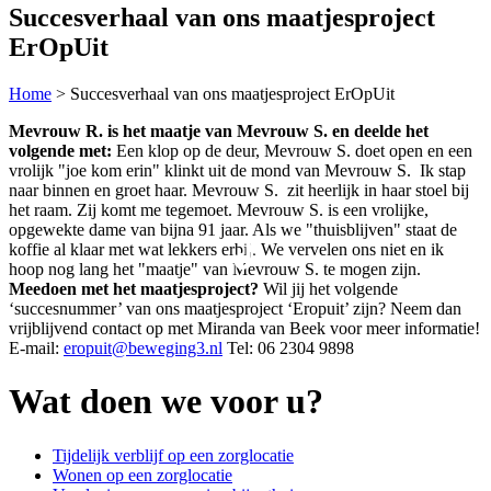
Succesverhaal van ons maatjesproject
ErOpUit
Home
>
Succesverhaal van ons maatjesproject ErOpUit
Mevrouw R. is het maatje van Mevrouw S. en deelde het
volgende met:
Een klop op de deur, Mevrouw S. doet open en een
vrolijk "joe kom erin" klinkt uit de mond van Mevrouw S. Ik stap
naar binnen en groet haar. Mevrouw S. zit heerlijk in haar stoel bij
het raam. Zij komt me tegemoet. Mevrouw S. is een vrolijke,
opgewekte dame van bijna 91 jaar. Als we "thuisblijven" staat de
koffie al klaar met wat lekkers erbij. We vervelen ons niet en ik
hoop nog lang het "maatje" van Mevrouw S. te mogen zijn.
Meedoen met het maatjesproject?
Wil jij het volgende
‘succesnummer’ van ons maatjesproject ‘Eropuit’ zijn? Neem dan
vrijblijvend contact op met Miranda van Beek voor meer informatie!
E-mail:
eropuit@beweging3.nl
Tel: 06 2304 9898
Wat doen we voor u?
Tijdelijk verblijf op een zorglocatie
Wonen op een zorglocatie