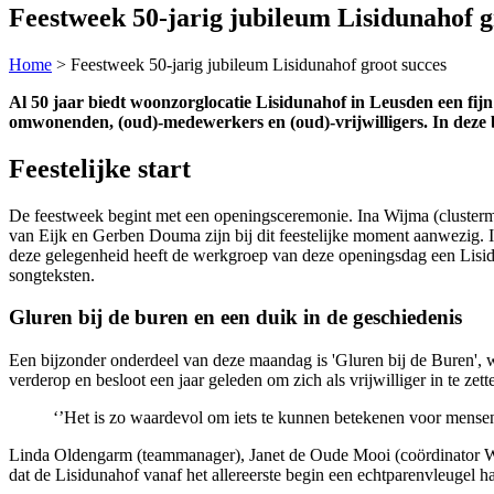
Feestweek 50-jarig jubileum Lisidunahof g
Home
>
Feestweek 50-jarig jubileum Lisidunahof groot succes
Al 50 jaar biedt woonzorglocatie Lisidunahof in Leusden een fijn
omwonenden, (oud)-medewerkers en (oud)-vrijwilligers. In deze bl
Feestelijke start
De feestweek begint met een openingsceremonie. Ina Wijma (clusterm
van Eijk en Gerben Douma zijn bij dit feestelijke moment aanwezig. Ie
deze gelegenheid heeft de werkgroep van deze openingsdag een Lisidu
songteksten.
Gluren bij de buren en een duik in de geschiedenis
Een bijzonder onderdeel van deze maandag is 'Gluren bij de Buren', 
verderop en besloot een jaar geleden om zich als vrijwilliger in te zet
‘’Het is zo waardevol om iets te kunnen betekenen voor mensen 
Linda Oldengarm (teammanager), Janet de Oude Mooi (coördinator Welz
dat de Lisidunahof vanaf het allereerste begin een echtparenvleuge