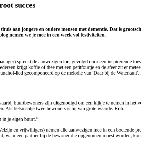
root succes
 thuis aan jongere en oudere mensen met dementie. Dat is grootsch
og nemen we je mee in een week vol festiviteiten.
anager) spreekt de aanwezigen toe, gevolgd door een inspirerende to
dereen krijgt koffie of thee met een petitfourtje en de sfeer zit er me
nahof-lied gecomponeerd op de melodie van 'Daar bij de Waterkant'. I
waarbij buurtbewoners zijn uitgenodigd om een kijkje te nemen in het
ten. Als fietsmaatje twee bewoners is hij van grote waarde. Rob:
in je eigen buurt.’’
ijn en vrijwilligers) nemen alle aanwezigen mee in een boeiende pres
l had, waar een partner bij de bewoner die opgenomen moest worden, k