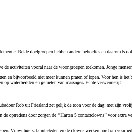
ementie. Beide doelgroepen hebben andere behoeftes en daarom is oo
we de activiteiten vooral naar de woongroepen toekomen. Jonge mense
tten en bijvoorbeeld niet meer kunnen praten of lopen. Voor hen is het
n op waterbedden en genieten van massages. Echte verwennerij!
dour Rob uit Friesland zet gelijk de toon voor de dag: met zijn vrolijk
en de optredens door zorgen de ‘’Harten 5 contactclowns’’ voor extra 
epen. Vrijwilligers, familieleden en de clowns werken hard om voor ie