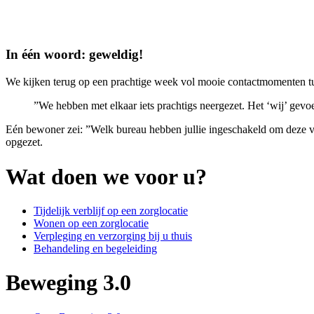
In één woord: geweldig!
We kijken terug op een prachtige week vol mooie contactmomenten t
”We hebben met elkaar iets prachtigs neergezet. Het ‘wij’ gevo
Eén bewoner zei: ”Welk bureau hebben jullie ingeschakeld om deze vo
opgezet.
Wat doen we voor u?
Tijdelijk verblijf op een zorglocatie
Wonen op een zorglocatie
Verpleging en verzorging bij u thuis
Behandeling en begeleiding
Beweging 3.0