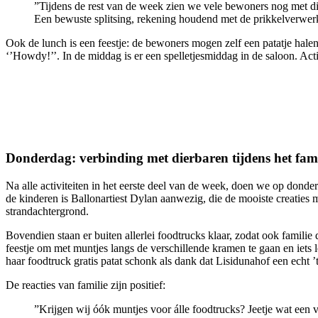
”Tijdens de rest van de week zien we vele bewoners nog met die 
Een bewuste splitsing, rekening houdend met de prikkelverwe
Ook de lunch is een feestje: de bewoners mogen zelf een patatje halen
‘’Howdy!’’. In de middag is er een spelletjesmiddag in de saloon. Acti
Donderdag: verbinding met dierbaren tijdens het famil
Na alle activiteiten in het eerste deel van de week, doen we op donder
de kinderen is Ballonartiest Dylan aanwezig, die de mooiste creatie
strandachtergrond.
Bovendien staan er buiten allerlei foodtrucks klaar, zodat ook famili
feestje om met muntjes langs de verschillende kramen te gaan en iets 
haar foodtruck gratis patat schonk als dank dat Lisidunahof een echt ’
De reacties van familie zijn positief:
”Krijgen wij óók muntjes voor álle foodtrucks? Jeetje wat een 