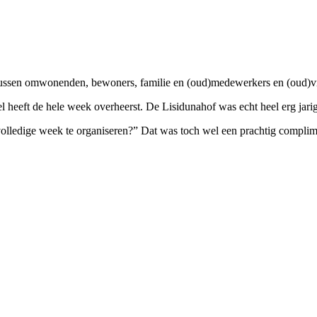
ussen omwonenden, bewoners, familie en (oud)medewerkers en (oud)vri
el heeft de hele week overheerst. De Lisidunahof was echt heel erg jar
lledige week te organiseren?” Dat was toch wel een prachtig compliment