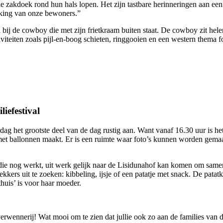
zakdoek rond hun hals lopen. Het zijn tastbare herinneringen aan een h
rking van onze bewoners.”
 bij de cowboy die met zijn frietkraam buiten staat. De cowboy zit hele
viteiten zoals pijl-en-boog schieten, ringgooien en een western thema f
iefestival
dag het grootste deel van de dag rustig aan. Want vanaf 16.30 uur is het
s met ballonnen maakt. Er is een ruimte waar foto’s kunnen worden gema
e die nog werkt, uit werk gelijk naar de Lisidunahof kan komen om samen
lekkers uit te zoeken: kibbeling, ijsje of een patatje met snack. De pa
thuis’ is voor haar moeder.
verwennerij! Wat mooi om te zien dat jullie ook zo aan de families van