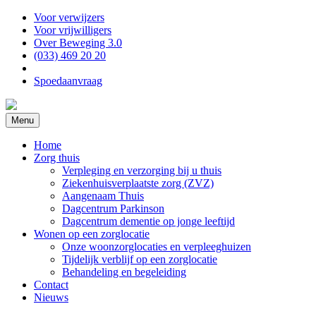
Voor verwijzers
Voor vrijwilligers
Over Beweging 3.0
(033) 469 20 20
Spoedaanvraag
Menu
Home
Zorg thuis
Verpleging en verzorging bij u thuis
Ziekenhuisverplaatste zorg (ZVZ)
Aangenaam Thuis
Dagcentrum Parkinson
Dagcentrum dementie op jonge leeftijd
Wonen op een zorglocatie
Onze woonzorglocaties en verpleeghuizen
Tijdelijk verblijf op een zorglocatie
Behandeling en begeleiding
Contact
Nieuws