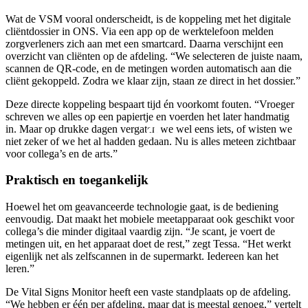
Wat de VSM vooral onderscheidt, is de koppeling met het digitale
cliëntdossier in ONS. Via een app op de werktelefoon melden
zorgverleners zich aan met een smartcard. Daarna verschijnt een
overzicht van cliënten op de afdeling. “We selecteren de juiste naam,
scannen de QR-code, en de metingen worden automatisch aan die
cliënt gekoppeld. Zodra we klaar zijn, staan ze direct in het dossier.”
Deze directe koppeling bespaart tijd én voorkomt fouten. “Vroeger
schreven we alles op een papiertje en voerden het later handmatig
in. Maar op drukke dagen vergaten we wel eens iets, of wisten we
niet zeker of we het al hadden gedaan. Nu is alles meteen zichtbaar
voor collega’s en de arts.”
Praktisch en toegankelijk
Hoewel het om geavanceerde technologie gaat, is de bediening
eenvoudig. Dat maakt het mobiele meetapparaat ook geschikt voor
collega’s die minder digitaal vaardig zijn. “Je scant, je voert de
metingen uit, en het apparaat doet de rest,” zegt Tessa. “Het werkt
eigenlijk net als zelfscannen in de supermarkt. Iedereen kan het
leren.”
De Vital Signs Monitor heeft een vaste standplaats op de afdeling.
“We hebben er één per afdeling, maar dat is meestal genoeg,” vertelt