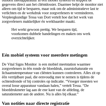
bundelt meetapparatuur in één mobiel systeem en koppelt de
gegevens direct aan het cliëntdossier. Daarmee helpt de monitor niet
alleen om tijd te besparen, maar ook om de administratieve last te
verlichten en de werkdruk voor zorgverleners te verminderen.
Verpleegkundige Tessa van Dort vertelt hoe dat het werk van
zorgverleners makkelijker én werkbaarder maakt.
Het werkt gewoon prettig. We besparen tijd,
voorkomen dubbele handelingen en maken ons werk
overzichtelijker.
Eén mobiel systeem voor meerdere metingen
De Vital Signs Monitor is een mobiel meetstation waarmee
zorgverleners in één ronde de bloeddruk, zuurstofsaturatie en
lichaamstemperatuur van cliënten kunnen controleren. Alles zit op
één verrijdbare paal, die eenvoudig mee te nemen is tijdens de
ochtendronde of bij controles op indicatie. “Vroeger moesten we
overal losse apparatuur vandaan halen,” vertelt Tessa. “De
bloeddrukmeter lag aan de ene kant van de afdeling, de
saturatiemeter aan de andere. Nu is alles bij elkaar.”
Van notities naar directe registratie