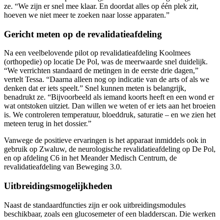
ze. “We zijn er snel mee klaar. En doordat alles op één plek zit,
hoeven we niet meer te zoeken naar losse apparaten.”
Gericht meten op de revalidatieafdeling
Na een veelbelovende pilot op revalidatieafdeling Koolmees
(orthopedie) op locatie De Pol, was de meerwaarde snel duidelijk.
“We verrichten standaard de metingen in de eerste drie dagen,”
vertelt Tessa. “Daarna alleen nog op indicatie van de arts of als we
denken dat er iets speelt.” Snel kunnen meten is belangrijk,
benadrukt ze. “Bijvoorbeeld als iemand koorts heeft en een wond er
wat ontstoken uitziet. Dan willen we weten of er iets aan het broeien
is. We controleren temperatuur, bloeddruk, saturatie – en we zien het
meteen terug in het dossier.”
Vanwege de positieve ervaringen is het apparaat inmiddels ook in
gebruik op Zwaluw, de neurologische revalidatieafdeling op De Pol,
en op afdeling C6 in het Meander Medisch Centrum, de
revalidatieafdeling van Beweging 3.0.
Uitbreidingsmogelijkheden
Naast de standaardfuncties zijn er ook uitbreidingsmodules
beschikbaar, zoals een glucosemeter of een bladderscan. Die werken