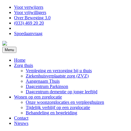
Voor verwijzers
Voor vrijwilligers
Over Beweging 3.0
(033) 469 20 20
Spoedaanvraag
Menu
Home
Zorg thuis
Verpleging en verzorging bij u thuis
Ziekenhuisverplaatste zorg (ZVZ)
Aangenaam Thuis
Dagcentrum Parkinson
Dagcentrum dementie op jonge leeftijd
Wonen op een zorglocatie
Onze woonzorglocaties en verpleeghuizen
Tijdelijk verblijf op een zorglocatie
Behandeling en begeleiding
Contact
Nieuws