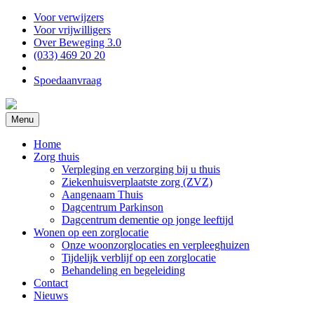
Voor verwijzers
Voor vrijwilligers
Over Beweging 3.0
(033) 469 20 20
Spoedaanvraag
Menu
Home
Zorg thuis
Verpleging en verzorging bij u thuis
Ziekenhuisverplaatste zorg (ZVZ)
Aangenaam Thuis
Dagcentrum Parkinson
Dagcentrum dementie op jonge leeftijd
Wonen op een zorglocatie
Onze woonzorglocaties en verpleeghuizen
Tijdelijk verblijf op een zorglocatie
Behandeling en begeleiding
Contact
Nieuws