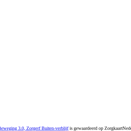
eweging 3.0, Zorgerf Buiten-verblijf
is gewaardeerd op ZorgkaartNed