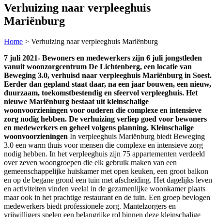
Verhuizing naar verpleeghuis
Mariënburg
Home
>
Verhuizing naar verpleeghuis Mariënburg
7 juli 2021- Bewoners en medewerkers zijn 6 juli jongstleden
vanuit woonzorgcentrum De Lichtenberg, een locatie van
Beweging 3.0, verhuisd naar verpleeghuis Mariënburg in Soest.
Eerder dan gepland staat daar, na een jaar bouwen, een nieuw,
duurzaam, toekomstbestendig en sfeervol verpleeghuis. Het
nieuwe Mariënburg bestaat uit kleinschalige
woonvoorzieningen voor ouderen die complexe en intensieve
zorg nodig hebben. De verhuizing verliep goed voor bewoners
en medewerkers en geheel volgens planning.
Kleinschalige
woonvoorzieningen
In verpleeghuis Mariënburg biedt Beweging
3.0 een warm thuis voor mensen die complexe en intensieve zorg
nodig hebben. In het verpleeghuis zijn 75 appartementen verdeeld
over zeven woongroepen die elk gebruik maken van een
gemeenschappelijke huiskamer met open keuken, een groot balkon
en op de begane grond een tuin met afscheiding. Het dagelijks leven
en activiteiten vinden veelal in de gezamenlijke woonkamer plaats
maar ook in het prachtige restaurant en de tuin. Een groep bevlogen
medewerkers biedt professionele zorg. Mantelzorgers en
vrijwilligers spelen een belangrijke rol binnen deze kleinschalige