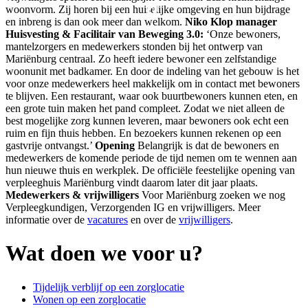
woonvorm. Zij horen bij een huiselijke omgeving en hun bijdrage
en inbreng is dan ook meer dan welkom.
Niko Klop manager
Huisvesting & Facilitair van Beweging 3.0:
‘Onze bewoners,
mantelzorgers en medewerkers stonden bij het ontwerp van
Mariënburg centraal. Zo heeft iedere bewoner een zelfstandige
woonunit met badkamer. En door de indeling van het gebouw is het
voor onze medewerkers heel makkelijk om in contact met bewoners
te blijven. Een restaurant, waar ook buurtbewoners kunnen eten, en
een grote tuin maken het pand compleet. Zodat we niet alleen de
best mogelijke zorg kunnen leveren, maar bewoners ook echt een
ruim en fijn thuis hebben. En bezoekers kunnen rekenen op een
gastvrije ontvangst.’
Opening
Belangrijk is dat de bewoners en
medewerkers de komende periode de tijd nemen om te wennen aan
hun nieuwe thuis en werkplek. De officiële feestelijke opening van
verpleeghuis Mariënburg vindt daarom later dit jaar plaats.
Medewerkers & vrijwilligers
Voor Mariënburg zoeken we nog
Verpleegkundigen, Verzorgenden IG en vrijwilligers. Meer
informatie over de
vacatures
en over de
vrijwilligers
.
Wat doen we voor u?
Tijdelijk verblijf op een zorglocatie
Wonen op een zorglocatie