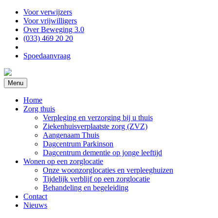
Voor verwijzers
Voor vrijwilligers
Over Beweging 3.0
(033) 469 20 20
Spoedaanvraag
Menu
Home
Zorg thuis
Verpleging en verzorging bij u thuis
Ziekenhuisverplaatste zorg (ZVZ)
Aangenaam Thuis
Dagcentrum Parkinson
Dagcentrum dementie op jonge leeftijd
Wonen op een zorglocatie
Onze woonzorglocaties en verpleeghuizen
Tijdelijk verblijf op een zorglocatie
Behandeling en begeleiding
Contact
Nieuws