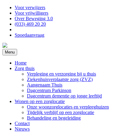
Voor verwijzers
Voor vrijwilligers
Over Beweging 3.0
(033) 469 20 20
Spoedaanvraag
Menu
Home
Zorg thuis
Verpleging en verzorging bij u thuis
Ziekenhuisverplaatste zorg (ZVZ)
Aangenaam Thuis
Dagcentrum Parkinson
Dagcentrum dementie op jonge leeftijd
Wonen op een zorglocatie
Onze woonzorglocaties en verpleeghuizen
Tijdelijk verblijf op een zorglocatie
Behandeling en begeleiding
Contact
Nieuws