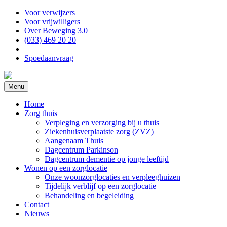
Voor verwijzers
Voor vrijwilligers
Over Beweging 3.0
(033) 469 20 20
Spoedaanvraag
Menu
Home
Zorg thuis
Verpleging en verzorging bij u thuis
Ziekenhuisverplaatste zorg (ZVZ)
Aangenaam Thuis
Dagcentrum Parkinson
Dagcentrum dementie op jonge leeftijd
Wonen op een zorglocatie
Onze woonzorglocaties en verpleeghuizen
Tijdelijk verblijf op een zorglocatie
Behandeling en begeleiding
Contact
Nieuws