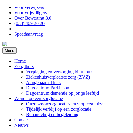
Voor verwijzers
Voor vrijwilligers
Over Beweging 3.0
(033) 469 20 20
Spoedaanvraag
Menu
Home
Zorg thuis
Verpleging en verzorging bij u thuis
Ziekenhuisverplaatste zorg (ZVZ)
Aangenaam Thuis
Dagcentrum Parkinson
Dagcentrum dementie op jonge leeftijd
Wonen op een zorglocatie
Onze woonzorglocaties en verpleeghuizen
Tijdelijk verblijf op een zorglocatie
Behandeling en begeleiding
Contact
Nieuws