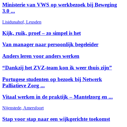
Ministerie van VWS op werkbezoek bij Beweging
3.0 ...
Lisidunahof, Leusden
Kijk, ruik, proef – zo simpel is het
Van manager naar persoonlijk begeleider
Anders leren voor anders werken
“Dankzij het ZVZ-team kon ik weer thuis zijn”
Portugese studenten op bezoek bij Netwerk
Palliatieve Zorg ...
Vitaal werken in de praktijk – Mantelzorg en ...
Nijenstede, Amersfoort
Stap voor stap naar een wijkgerichte toekomst