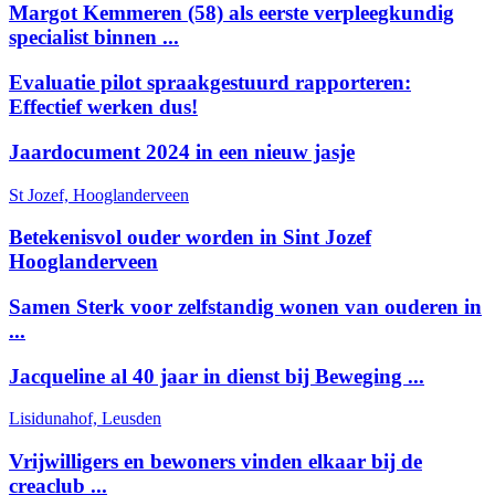
Margot Kemmeren (58) als eerste verpleegkundig
specialist binnen ...
Evaluatie pilot spraakgestuurd rapporteren:
Effectief werken dus!
Jaardocument 2024 in een nieuw jasje
St Jozef, Hooglanderveen
Betekenisvol ouder worden in Sint Jozef
Hooglanderveen
Samen Sterk voor zelfstandig wonen van ouderen in
...
Jacqueline al 40 jaar in dienst bij Beweging ...
Lisidunahof, Leusden
Vrijwilligers en bewoners vinden elkaar bij de
creaclub ...