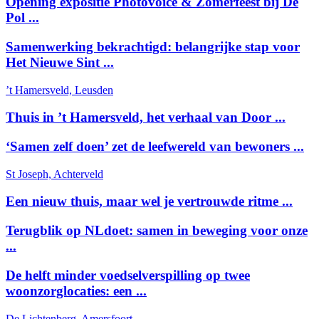
Opening expositie Photovoice & Zomerfeest bij De
Pol ...
Samenwerking bekrachtigd: belangrijke stap voor
Het Nieuwe Sint ...
’t Hamersveld, Leusden
Thuis in ’t Hamersveld, het verhaal van Door ...
‘Samen zelf doen’ zet de leefwereld van bewoners ...
St Joseph, Achterveld
Een nieuw thuis, maar wel je vertrouwde ritme ...
Terugblik op NLdoet: samen in beweging voor onze
...
De helft minder voedselverspilling op twee
woonzorglocaties: een ...
De Lichtenberg, Amersfoort