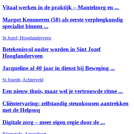
Vitaal werken in de praktijk – Mantelzorg en ...
Margot Kemmeren (58) als eerste verpleegkundig
specialist binnen ...
St Jozef, Hooglanderveen
Betekenisvol ouder worden in Sint Jozef
Hooglanderveen
Jacqueline al 40 jaar in dienst bij Beweging ...
St Joseph, Achterveld
Een nieuw thuis, maar wel je vertrouwde ritme ...
Cliëntervaring: zelfstandig steunkousen aantrekken
met de Helpsoq
Digitale zorg – meer eigen regie door de ...
Nijenstede, Amersfoort