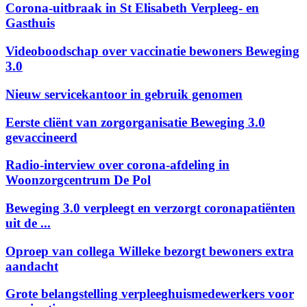
Corona-uitbraak in St Elisabeth Verpleeg- en
Gasthuis
Videoboodschap over vaccinatie bewoners Beweging
3.0
Nieuw servicekantoor in gebruik genomen
Eerste cliënt van zorgorganisatie Beweging 3.0
gevaccineerd
Radio-interview over corona-afdeling in
Woonzorgcentrum De Pol
Beweging 3.0 verpleegt en verzorgt coronapatiënten
uit de ...
Oproep van collega Willeke bezorgt bewoners extra
aandacht
Grote belangstelling verpleeghuismedewerkers voor