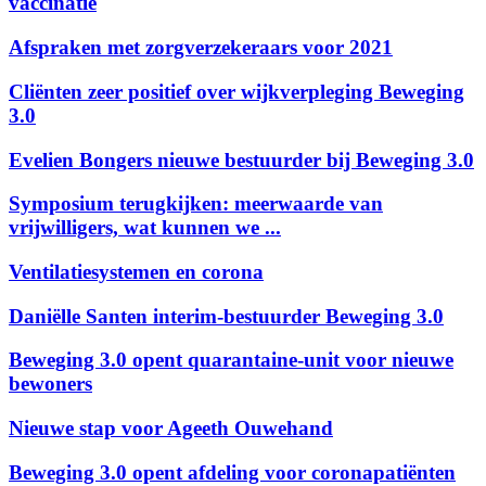
vaccinatie
Afspraken met zorgverzekeraars voor 2021
Cliënten zeer positief over wijkverpleging Beweging
3.0
Evelien Bongers nieuwe bestuurder bij Beweging 3.0
Symposium terugkijken: meerwaarde van
vrijwilligers, wat kunnen we ...
Ventilatiesystemen en corona
Daniëlle Santen interim-bestuurder Beweging 3.0
Beweging 3.0 opent quarantaine-unit voor nieuwe
bewoners
Nieuwe stap voor Ageeth Ouwehand
Beweging 3.0 opent afdeling voor coronapatiënten