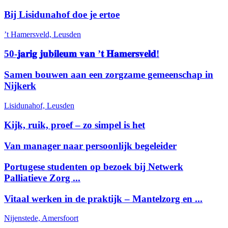
Bij Lisidunahof doe je ertoe
’t Hamersveld, Leusden
50-𝐣𝐚𝐫𝐢𝐠 𝐣𝐮𝐛𝐢𝐥𝐞𝐮𝐦 𝐯𝐚𝐧 ’𝐭 𝐇𝐚𝐦𝐞𝐫𝐬𝐯𝐞𝐥𝐝!
Samen bouwen aan een zorgzame gemeenschap in
Nijkerk
Lisidunahof, Leusden
Kijk, ruik, proef – zo simpel is het
Van manager naar persoonlijk begeleider
Portugese studenten op bezoek bij Netwerk
Palliatieve Zorg ...
Vitaal werken in de praktijk – Mantelzorg en ...
Nijenstede, Amersfoort