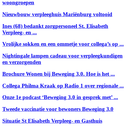
woongroepen
Nieuwbouw verpleeghuis Mariënburg voltooid
Ines (68) bedankt zorgpersoneel St. Elisabeth
Verpleeg- en ...
Vrolijke sokken en een ommetje voor collega’s op ...
Nightingale lampen cadeau voor verpleegkundigen
en verzorgenden
Brochure Wonen bij Beweging 3.0. Hoe is het ...
Collega Philma Kraak op Radio 1 over regionale ...
Onze 1e podcast ‘Beweging 3.0 in gesprek met’ ...
Tweede vaccinatie voor bewoners Beweging 3.0
Situatie St Elisabeth Verpleeg- en Gasthuis