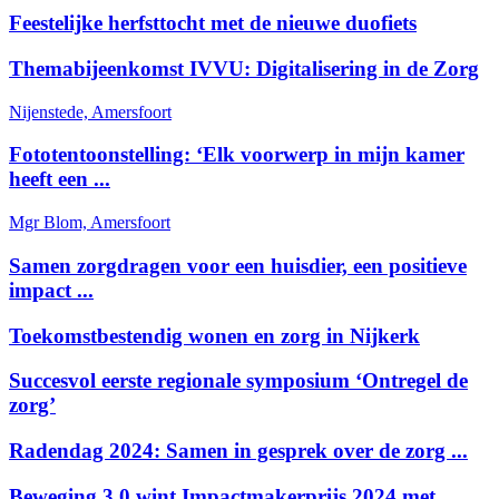
Feestelijke herfsttocht met de nieuwe duofiets
Themabijeenkomst IVVU: Digitalisering in de Zorg
Nijenstede, Amersfoort
Fototentoonstelling: ‘Elk voorwerp in mijn kamer
heeft een ...
Mgr Blom, Amersfoort
Samen zorgdragen voor een huisdier, een positieve
impact ...
Toekomstbestendig wonen en zorg in Nijkerk
Succesvol eerste regionale symposium ‘Ontregel de
zorg’
Radendag 2024: Samen in gesprek over de zorg ...
Beweging 3.0 wint Impactmakerprijs 2024 met