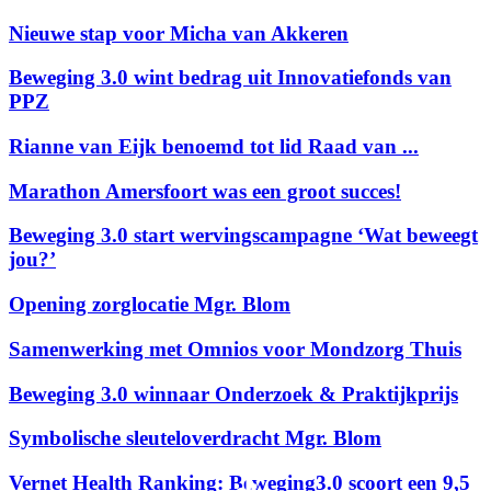
Nieuwe stap voor Micha van Akkeren
Beweging 3.0 wint bedrag uit Innovatiefonds van
PPZ
Rianne van Eijk benoemd tot lid Raad van ...
Marathon Amersfoort was een groot succes!
Beweging 3.0 start wervingscampagne ‘Wat beweegt
jou?’
Opening zorglocatie Mgr. Blom
Samenwerking met Omnios voor Mondzorg Thuis
Beweging 3.0 winnaar Onderzoek & Praktijkprijs
Symbolische sleuteloverdracht Mgr. Blom
Vernet Health Ranking: Beweging3.0 scoort een 9,5