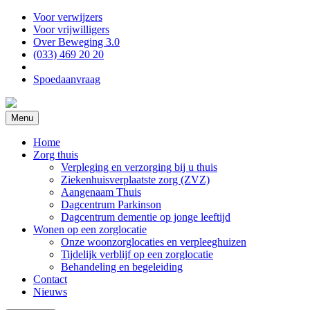
Voor verwijzers
Voor vrijwilligers
Over Beweging 3.0
(033) 469 20 20
Spoedaanvraag
Menu
Home
Zorg thuis
Verpleging en verzorging bij u thuis
Ziekenhuisverplaatste zorg (ZVZ)
Aangenaam Thuis
Dagcentrum Parkinson
Dagcentrum dementie op jonge leeftijd
Wonen op een zorglocatie
Onze woonzorglocaties en verpleeghuizen
Tijdelijk verblijf op een zorglocatie
Behandeling en begeleiding
Contact
Nieuws