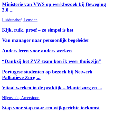
Ministerie van VWS op werkbezoek bij Beweging
3.0 ...
Lisidunahof, Leusden
Kijk, ruik, proef – zo simpel is het
Van manager naar persoonlijk begeleider
Anders leren voor anders werken
“Dankzij het ZVZ-team kon ik weer thuis zijn”
Portugese studenten op bezoek bij Netwerk
Palliatieve Zorg ...
Vitaal werken in de praktijk – Mantelzorg en ...
Nijenstede, Amersfoort
Stap voor stap naar een wijkgerichte toekomst