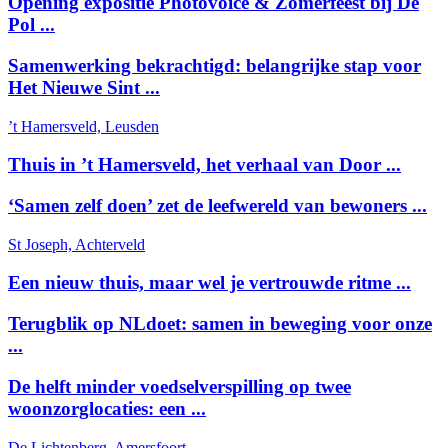
Opening expositie Photovoice & Zomerfeest bij De
Pol ...
Samenwerking bekrachtigd: belangrijke stap voor
Het Nieuwe Sint ...
’t Hamersveld, Leusden
Thuis in ’t Hamersveld, het verhaal van Door ...
‘Samen zelf doen’ zet de leefwereld van bewoners ...
St Joseph, Achterveld
Een nieuw thuis, maar wel je vertrouwde ritme ...
Terugblik op NLdoet: samen in beweging voor onze
...
De helft minder voedselverspilling op twee
woonzorglocaties: een ...
De Lichtenberg, Amersfoort