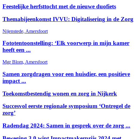
Feestelijke herfsttocht met de nieuwe duofiets
Themabijeenkomst IVVU: Digitalisering in de Zorg
Nijenstede, Amersfoort
Fototentoonstelling: ‘Elk voorwerp in mijn kamer
heeft een ...
Mgr Blom, Amersfoort
Samen zorgdragen voor een huisdier, een positieve
impact ...
Toekomstbestendig wonen en zorg in Nijkerk
Succesvol eerste regionale symposium ‘Ontregel de
zorg’
Radendag 2024: Samen in gesprek over de zorg ...
Beweging 3.0 wint Impactmakerprijs 2024 met