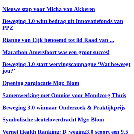
Nieuwe stap voor Micha van Akkeren
Beweging 3.0 wint bedrag uit Innovatiefonds van
PPZ
Rianne van Eijk benoemd tot lid Raad van ...
Marathon Amersfoort was een groot succes!
Beweging 3.0 start wervingscampagne ‘Wat beweegt
jou?’
Opening zorglocatie Mgr. Blom
Samenwerking met Omnios voor Mondzorg Thuis
Beweging 3.0 winnaar Onderzoek & Praktijkprijs
Symbolische sleuteloverdracht Mgr. Blom
Vernet Health Ranking: Beweging3.0 scoort een 9,5