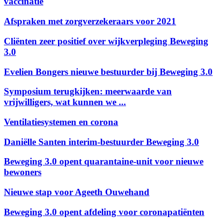
vaccinatie
Afspraken met zorgverzekeraars voor 2021
Cliënten zeer positief over wijkverpleging Beweging
3.0
Evelien Bongers nieuwe bestuurder bij Beweging 3.0
Symposium terugkijken: meerwaarde van
vrijwilligers, wat kunnen we ...
Ventilatiesystemen en corona
Daniëlle Santen interim-bestuurder Beweging 3.0
Beweging 3.0 opent quarantaine-unit voor nieuwe
bewoners
Nieuwe stap voor Ageeth Ouwehand
Beweging 3.0 opent afdeling voor coronapatiënten