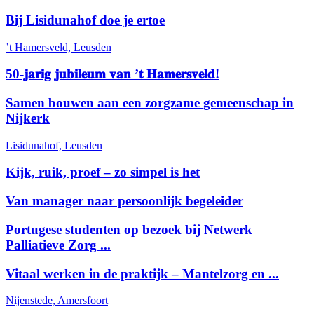
Bij Lisidunahof doe je ertoe
’t Hamersveld, Leusden
50-𝐣𝐚𝐫𝐢𝐠 𝐣𝐮𝐛𝐢𝐥𝐞𝐮𝐦 𝐯𝐚𝐧 ’𝐭 𝐇𝐚𝐦𝐞𝐫𝐬𝐯𝐞𝐥𝐝!
Samen bouwen aan een zorgzame gemeenschap in
Nijkerk
Lisidunahof, Leusden
Kijk, ruik, proef – zo simpel is het
Van manager naar persoonlijk begeleider
Portugese studenten op bezoek bij Netwerk
Palliatieve Zorg ...
Vitaal werken in de praktijk – Mantelzorg en ...
Nijenstede, Amersfoort