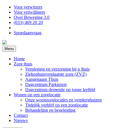
Voor verwijzers
Voor vrijwilligers
Over Beweging 3.0
(033) 469 20 20
Spoedaanvraag
Menu
Home
Zorg thuis
Verpleging en verzorging bij u thuis
Ziekenhuisverplaatste zorg (ZVZ)
Aangenaam Thuis
Dagcentrum Parkinson
Dagcentrum dementie op jonge leeftijd
Wonen op een zorglocatie
Onze woonzorglocaties en verpleeghuizen
Tijdelijk verblijf op een zorglocatie
Behandeling en begeleiding
Contact
Nieuws