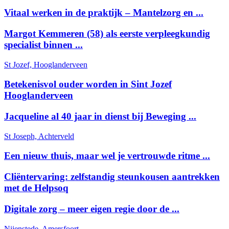
Vitaal werken in de praktijk – Mantelzorg en ...
Margot Kemmeren (58) als eerste verpleegkundig
specialist binnen ...
St Jozef, Hooglanderveen
Betekenisvol ouder worden in Sint Jozef
Hooglanderveen
Jacqueline al 40 jaar in dienst bij Beweging ...
St Joseph, Achterveld
Een nieuw thuis, maar wel je vertrouwde ritme ...
Cliëntervaring: zelfstandig steunkousen aantrekken
met de Helpsoq
Digitale zorg – meer eigen regie door de ...
Nijenstede, Amersfoort