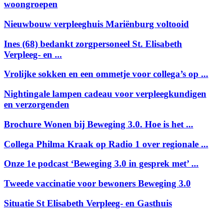
woongroepen
Nieuwbouw verpleeghuis Mariënburg voltooid
Ines (68) bedankt zorgpersoneel St. Elisabeth
Verpleeg- en ...
Vrolijke sokken en een ommetje voor collega’s op ...
Nightingale lampen cadeau voor verpleegkundigen
en verzorgenden
Brochure Wonen bij Beweging 3.0. Hoe is het ...
Collega Philma Kraak op Radio 1 over regionale ...
Onze 1e podcast ‘Beweging 3.0 in gesprek met’ ...
Tweede vaccinatie voor bewoners Beweging 3.0
Situatie St Elisabeth Verpleeg- en Gasthuis