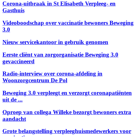
Corona-uitbraak in St Elisabeth Verpleeg- en
Gasthuis
Videoboodschap over vaccinatie bewoners Beweging
3.0
Nieuw servicekantoor in gebruik genomen
Eerste cliënt van zorgorganisatie Beweging 3.0
gevaccineerd
Radio-interview over corona-afdeling in
Woonzorgcentrum De Pol
Beweging 3.0 verpleegt en verzorgt coronapatiënten
uit de ...
Oproep van collega Willeke bezorgt bewoners extra
aandacht
Grote belangstelling verpleeghuismedewerkers voor