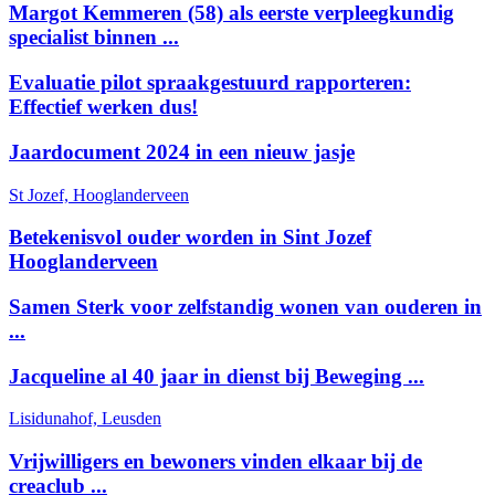
Margot Kemmeren (58) als eerste verpleegkundig
specialist binnen ...
Evaluatie pilot spraakgestuurd rapporteren:
Effectief werken dus!
Jaardocument 2024 in een nieuw jasje
St Jozef, Hooglanderveen
Betekenisvol ouder worden in Sint Jozef
Hooglanderveen
Samen Sterk voor zelfstandig wonen van ouderen in
...
Jacqueline al 40 jaar in dienst bij Beweging ...
Lisidunahof, Leusden
Vrijwilligers en bewoners vinden elkaar bij de
creaclub ...